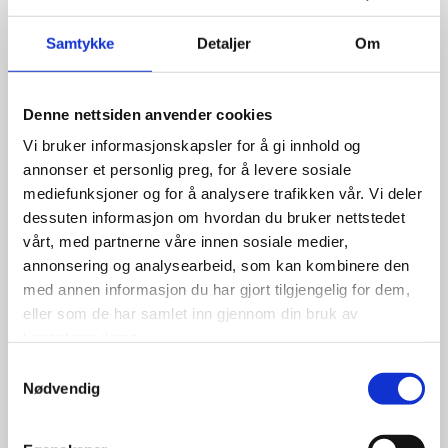
Les mer
Samtykke
Detaljer
Om
18/10/2025
-
Robin Brynildsen
0 Kommentarer
Denne nettsiden anvender cookies
KBL satser digitalt – webinarer kommer
Vi bruker informasjonskapsler for å gi innhold og
annonser et personlig preg, for å levere sosiale
KBL styrker nå sin digitale
mediefunksjoner og for å analysere trafikken vår. Vi deler
tilstedeværelse for å gjøre det enklere å
dessuten informasjon om hvordan du bruker nettstedet
dele kunnskap og erfaringer mellom
vårt, med partnerne våre innen sosiale medier,
kommunene.
annonsering og analysearbeid, som kan kombinere den
med annen informasjon du har gjort tilgjengelig for dem,
Som en del av denne satsingen vil KBL
framover tilby korte og målrettede
eller som de har samlet inn gjennom din bruk av
webinarer om aktuelle temaer på
tjenestene deres.
boligområdet.
Samtykkevalg
Nødvendig
Les mer