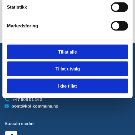
forbedre oss kontinuerlig. Hvis du opplever problemer med
Statistikk
tilgjengeligheten på vår nettside, ber vi deg vennligst
kontakte oss slik at vi kan løse problemet så raskt som mulig.
Markedsføring
Tillat alle
KBL
Tillat utvalg

Andersens Allservice Lachmanns vei 5, 0495 Oslo
Ikke tillat
Kontakt oss

+47 906 01 142

post@kbl.kommune.no
Sosiale medier