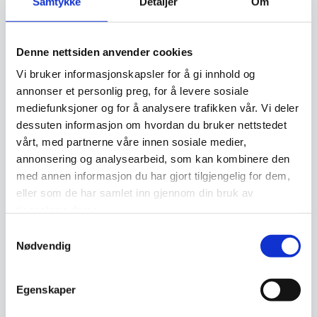
Samtykke
Detaljer
Om
gjøre nettsiden vår brukervennlig for alle, inkludert personer med
funksjonshemninger som syns- eller bevegelseshemninger.
Denne nettsiden anvender cookies
Vår tilnærming til tilgjengelighet inkluderer, men er ikke begrenset
Vi bruker informasjonskapsler for å gi innhold og
til:
annonser et personlig preg, for å levere sosiale
Teknisk tilgjengelighet: Vi jobber kontinuerlig med å forbedre
mediefunksjoner og for å analysere trafikken vår. Vi deler
koden og teknologien bak nettsiden vår for å sikre at den er
dessuten informasjon om hvordan du bruker nettstedet
kompatibel med ulike hjelpeteknologier og enheter.
vårt, med partnerne våre innen sosiale medier,
annonsering og analysearbeid, som kan kombinere den
Design for tilgjengelighet: Vi utformer nettsiden vår med
med annen informasjon du har gjort tilgjengelig for dem,
tanke på tilgjengelighet, inkludert tilstrekkelig kontrast, bruk
eller som de har samlet inn gjennom din bruk av
av alternative tekster for bilder, og navigasjon som er enkel å
tjenestene deres.
bruke for alle.
Samtykkevalg
Opplæring og bevissthet: Vi trener vårt team for å forstå
Nødvendig
prinsippene for tilgjengelighet og oppfordrer til kontinuerlig
bevissthet om betydningen av tilgjengelighet i alt vi gjør.
Egenskaper
Vi vet at tilgjengelighet er en kontinuerlig reise, og vi ønsker å