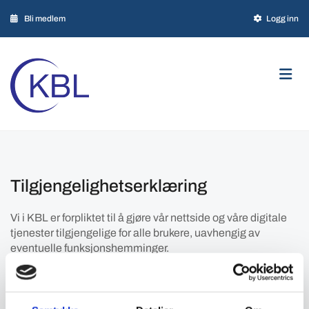

Bli medlem

Logg inn

Personvern
Tilgjengelighetserklæring
Vi i KBL er forpliktet til å gjøre vår nettside og våre digitale
tjenester tilgjengelige for alle brukere, uavhengig av
eventuelle funksjonshemminger.
For å oppfylle dette løftet, følger vi retningslinjene for tilgjengelighet
og beste praksis som er fastsatt av Web Content Accessibility
Guidelines (WCAG) 2.1 nivå AA. Disse retningslinjene bidrar til å