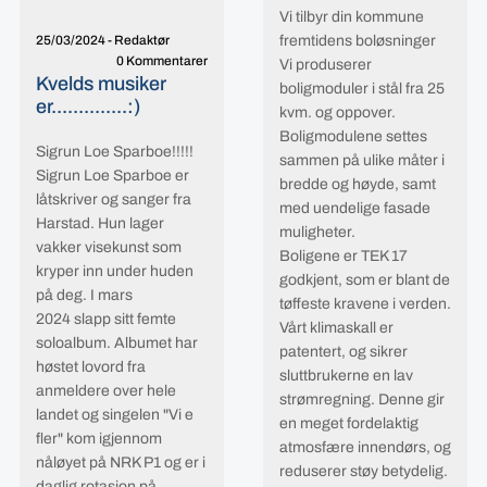
Vi tilbyr din kommune
fremtidens boløsninger
25/03/2024
-
Redaktør
0 Kommentarer
Vi produserer
Kvelds musiker
boligmoduler i stål fra 25
er..............:)
kvm. og oppover.
Boligmodulene settes
Sigrun Loe Sparboe!!!!!
sammen på ulike måter i
Sigrun Loe Sparboe er
bredde og høyde, samt
låtskriver og sanger fra
med uendelige fasade
Harstad. Hun lager
muligheter.
vakker visekunst som
Boligene er TEK 17
kryper inn under huden
godkjent, som er blant de
på deg. I mars
tøffeste kravene i verden.
2024 slapp sitt femte
Vårt klimaskall er
soloalbum. Albumet har
patentert, og sikrer
høstet lovord fra
sluttbrukerne en lav
anmeldere over hele
strømregning. Denne gir
landet og singelen "Vi e
en meget fordelaktig
fler" kom igjennom
atmosfære innendørs, og
nåløyet på NRK P1 og er i
reduserer støy betydelig.
daglig rotasjon på