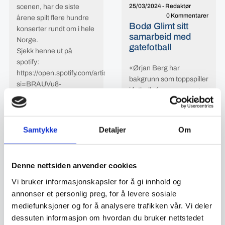
25/03/2024
-
Redaktør
scenen, har de siste
0 Kommentarer
årene spilt flere hundre
Bodø Glimt sitt
konserter rundt om i hele
samarbeid med
Norge.
gatefotball
Sjekk henne ut på
spotify:
«Ørjan Berg har
https://open.spotify.com/artist/28ZzzJhBEW1bHtFs1hW5R5?
bakgrunn som toppspiller
si=BRAUVu8-
i fotball gjennom mange
S76hhwv3U_VOFA
år. Kjent gjennom spill i
Bodø Glimt, Rosenborg
og på det norske
Samtykke
Detaljer
Om
landslag. Spilte på
Rosenborg når klubben
Les mer
deltok i Champion
Denne nettsiden anvender cookies
Leauge.
Vi bruker informasjonskapsler for å gi innhold og
Er nå ansatt i Bodø Glimt,
annonser et personlig preg, for å levere sosiale
hvor han blant annet har
mediefunksjoner og for å analysere trafikken vår. Vi deler
en rolle i klubbens
dessuten informasjon om hvordan du bruker nettstedet
gatelag.