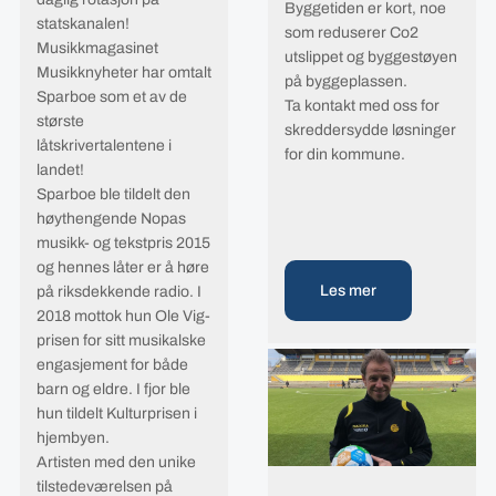
Byggetiden er kort, noe
statskanalen!
som reduserer Co2
Musikkmagasinet
utslippet og byggestøyen
Musikknyheter har omtalt
på byggeplassen.
Sparboe som et av de
Ta kontakt med oss for
største
skreddersydde løsninger
låtskrivertalentene i
for din kommune.
landet!
Sparboe ble tildelt den
høythengende Nopas
musikk- og tekstpris 2015
og hennes låter er å høre
Les mer
på riksdekkende radio. I
2018 mottok hun Ole Vig-
prisen for sitt musikalske
engasjement for både
barn og eldre. I fjor ble
hun tildelt Kulturprisen i
hjembyen.
Artisten med den unike
tilstedeværelsen på