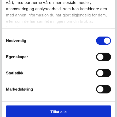
vårt, med partnerne våre innen sosiale medier,
annonsering og analysearbeid, som kan kombinere den
Gatelaget er et
med annen informasjon du har gjort tilgjengelig for dem,
samarbeidsprosjekt
eller som de har samlet inn gjennom din bruk av
mellom Bodø/Glimt og
tjenestene deres.
Bodø kommune».
Samtykkevalg
Nødvendig
Les mer
Egenskaper
Statistikk
Markedsføring
Tillat alle