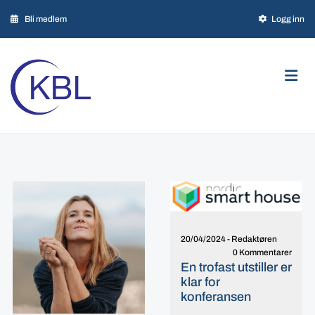

Bli medlem

Logg inn

Personvern
20/04/2024
-
Redaktøren
0 Kommentarer
En trofast utstiller er
klar for
konferansen