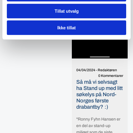
Tillat utvalg
Ikke tillat
04/04/2024
-
Redaktøren
0 Kommentarer
Så må vi selvsagt
ha Stand up med litt
søkelys på Nord-
Norges første
drabantby? :)
"Ronny Fyhn Hansen er
en del av stand-up
miljøet som de siste