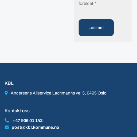
foreldet."
Les mer
KBL

Andersens Allservice Lachmanns vei 5, 0495 Oslo
Kontakt oss

+47 906 01 142

post@kbl.kommune.no