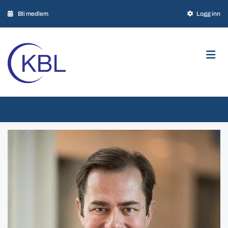

Bli medlem

Logg inn

Personvern