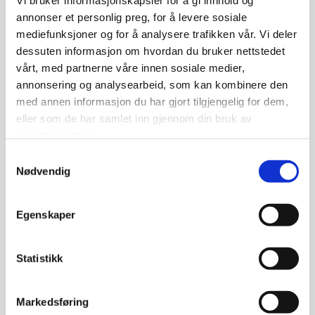
Vi bruker informasjonskapsler for å gi innhold og
boligforsyning. Særlig at eierlinja utfordres og at det blir mer
annonser et personlig preg, for å levere sosiale
krevende å komme inn i boligmarkedet uten hjelp.
mediefunksjoner og for å analysere trafikken vår. Vi deler
dessuten informasjon om hvordan du bruker nettstedet
0
Feed
vårt, med partnerne våre innen sosiale medier,
annonsering og analysearbeid, som kan kombinere den
med annen informasjon du har gjort tilgjengelig for dem,
eller som de har samlet inn gjennom din bruk av
tjenestene deres.
Skriv en kommentar
Samtykkevalg
Nødvendig
Navn
Egenskaper
Statistikk
E-post:
Markedsføring