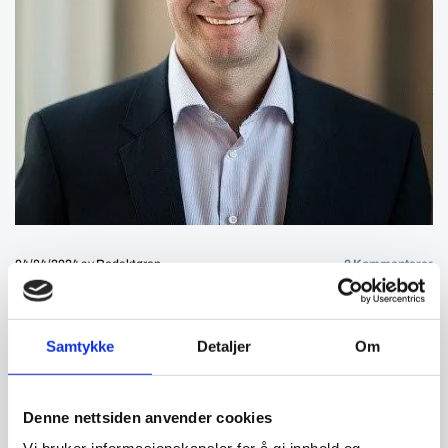
04/04/2024
av Redaktøren
0
Kommentarer
Markedsituasjonen og boligløsninger
Mitt navn er Lars Jacob Hiim, jeg er administrerende direktør i
Samtykke
Detaljer
Om
Boligprodusentenes Forening. Vi organiserer de som bygger nye
boliger i hele landet. Bakgrunn fra politikk som statssekretær i 4
ulike departement, NHO og advokatbransjen.
Denne nettsiden anvender cookies
Innlegget vil handle om situasjonen for boligmarkedet og