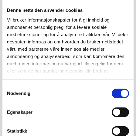
kommunepolitiker for Senterpartiet, som nestleder i Finnmark
Denne nettsiden anvender cookies
Senterparti og 1.vara til både Stortinget og Sametinget i forrige
Vi bruker informasjonskapsler for å gi innhold og
periode.
annonser et personlig preg, for å levere sosiale
Dette er tredje år på rad at hun kommer til KBLs boligkonferanse
mediefunksjoner og for å analysere trafikken vår. Vi deler
for å gi oss siste nytt fra departementet og denne gang blant annet
dessuten informasjon om hvordan du bruker nettstedet
om den nye medlingen om boligpolitikken.
vårt, med partnerne våre innen sosiale medier,
annonsering og analysearbeid, som kan kombinere den
0
Feed
med annen informasjon du har gjort tilgjengelig for dem,
eller som de har samlet inn gjennom din bruk av
tjenestene deres.
Samtykkevalg
Nødvendig
Skriv en kommentar
Egenskaper
Navn
Statistikk