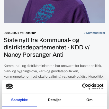
06/03/2024
av Redaktør
0
Kommentarer
Siste nytt fra Kommunal- og
distriktsdepartementet - KDD v/
Nancy Porsanger Anti
Kommunal- og distriktsministeren har ansvaret for bustadpolitikk,
plan- og bygningslova, kart- og geodatapolitikken,
kommuneøkonomi og lokalforvaltning, regional- og distriktspolitikk,
valgjennomføring og politikken overfor samar og nasjonale
minoritetar.
Anti har vært selvstendig næringsdrivende frem til nå, med reindrift
Samtykke
Detaljer
Om
som hovednæring og rettstolk som tilleggsnæring. Hun har også
vært aktiv i næringspolitikk fra ungdomstiden, og senere som