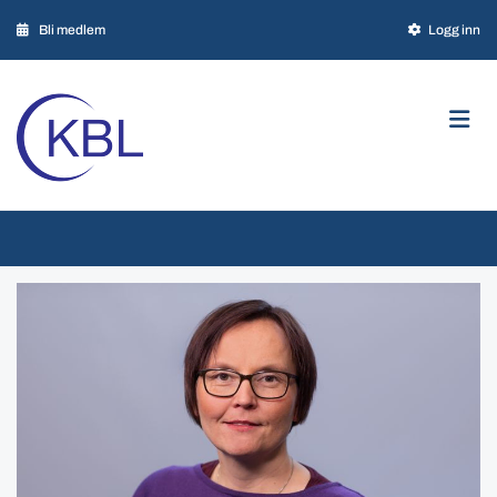

Bli medlem

Logg inn

Personvern