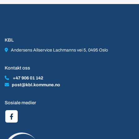
KBL

Andersens Allservice Lachmanns vei 5, 0495 Oslo
Kontakt oss

+47 906 01 142

post@kbl.kommune.no
Sosiale medier