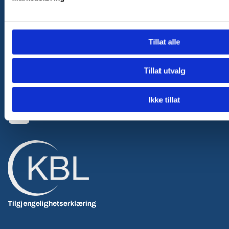

Andersens Allservice Lachmanns vei 5, 0495 Oslo
Kontakt oss
Tillat alle

+47 906 01 142

post@kbl.kommune.no
Tillat utvalg
Sosiale medier
Ikke tillat
Tilgjengelighetserklæring