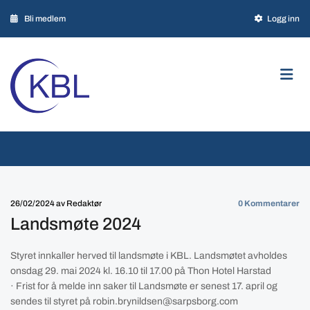

Bli medlem

Logg inn

Personvern
26/02/2024
av Redaktør
0
Kommentarer
Landsmøte 2024
Styret innkaller herved til landsmøte i KBL. Landsmøtet avholdes
onsdag 29. mai 2024 kl. 16.10 til 17.00 på Thon Hotel Harstad
· Frist for å melde inn saker til Landsmøte er senest 17. april og
sendes til styret på robin.brynildsen@sarpsborg.com