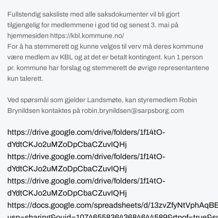
Fullstendig saksliste med alle saksdokumenter vil bli gjort
tilgjengelig for medlemmene i god tid og senest 3. mai på
hjemmesiden https://kbl.kommune.no/
For å ha stemmerett og kunne velges til verv må deres kommune
være medlem av KBL og at det er betalt kontingent. kun 1 person
pr. kommune har forslag og stemmerett de øvrige representantene
kun talerett.
Ved spørsmål som gjelder Landsmøte, kan styremedlem Robin
Brynildsen kontaktes på robin.brynildsen@sarpsborg.com
https://drive.google.com/drive/folders/1f14tO-
dYdtCKJo2uMZoDpCbaCZuvIQHj
https://drive.google.com/drive/folders/1f14tO-
dYdtCKJo2uMZoDpCbaCZuvIQHj
https://drive.google.com/drive/folders/1f14tO-
dYdtCKJo2uMZoDpCbaCZuvIQHj
https://docs.google.com/spreadsheets/d/13zvZfyNtVphAq
usp=sharing&ouid=107465583643684644589&rtpof=true&s